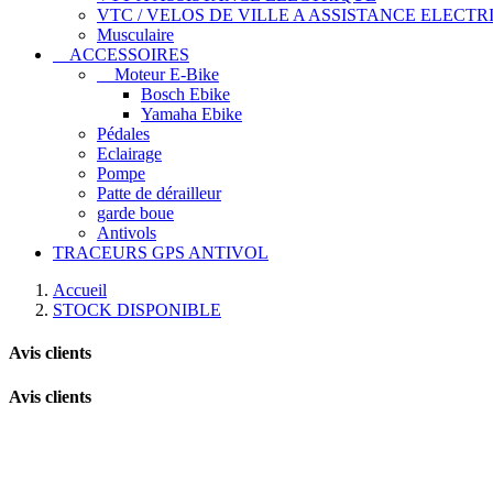
VTC / VELOS DE VILLE A ASSISTANCE ELECTR
Musculaire
ACCESSOIRES
Moteur E-Bike
Bosch Ebike
Yamaha Ebike
Pédales
Eclairage
Pompe
Patte de dérailleur
garde boue
Antivols
TRACEURS GPS ANTIVOL
Accueil
STOCK DISPONIBLE
Avis clients
Avis clients