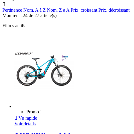

Pertinence
Nom, A à Z
Nom, Z à A
Prix, croissant
Prix, décroissant
Montrer 1-24 de 27 article(s)
Filtres actifs
Promo !

Vu rapide
Voir détails