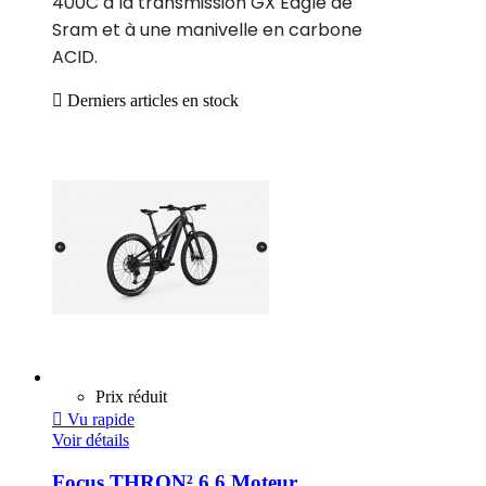
400C à la transmission GX Eagle de
Sram et à une manivelle en carbone
ACID.

Derniers articles en stock
Prix réduit

Vu rapide
Voir détails
Focus THRON² 6.6 Moteur...