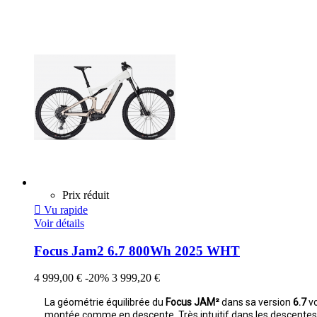
Prix réduit

Vu rapide
Voir détails
Focus Jam2 6.7 800Wh 2025 WHT
4 999,00 €
-20%
3 999,20 €
La géométrie équilibrée du
Focus JAM²
dans sa version
6.7
vo
montée comme en descente. Très intuitif dans les descentes, 