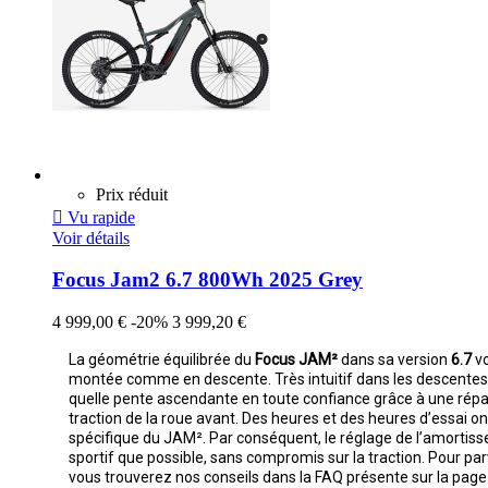
Prix réduit

Vu rapide
Voir détails
Focus Jam2 6.7 800Wh 2025 Grey
4 999,00 €
-20%
3 999,20 €
La géométrie équilibrée du
Focus JAM²
dans sa version
6.7
vo
montée comme en descente. Très intuitif dans les descentes, 
quelle pente ascendante en toute confiance grâce à une répart
traction de la roue avant. Des heures et des heures d’essai on
spécifique du JAM². Par conséquent, le réglage de l’amortisse
sportif que possible, sans compromis sur la traction. Pour par
vous trouverez nos conseils dans la FAQ présente sur la page