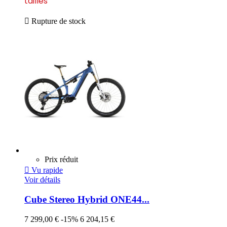
tailles

Rupture de stock
Prix réduit

Vu rapide
Voir détails
Cube Stereo Hybrid ONE44...
7 299,00 €
-15%
6 204,15 €