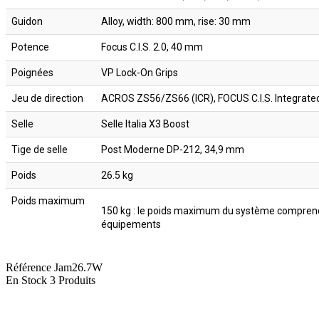
Guidon
Alloy, width: 800 mm, rise: 30 mm
Potence
Focus C.I.S. 2.0, 40 mm
Poignées
VP Lock-On Grips
Jeu de direction
ACROS ZS56/ZS66 (ICR), FOCUS C.I.S. Integrate
Selle
Selle Italia X3 Boost
Tige de selle
Post Moderne DP-212, 34,9 mm
Poids
26.5 kg
Poids maximum
150 kg : le poids maximum du système comprend le
équipements
Référence
Jam26.7W
En Stock
3 Produits