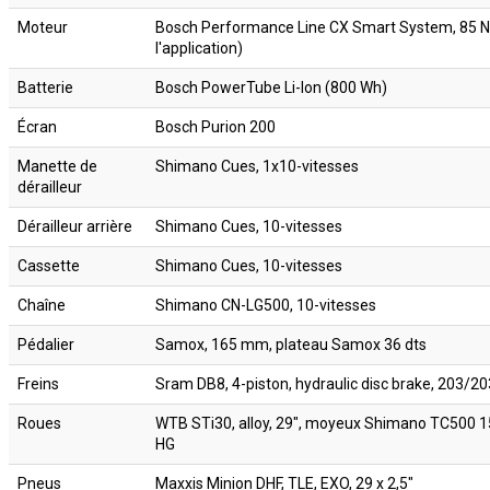
Moteur
Bosch Performance Line CX Smart System, 85 N
l'application)
Batterie
Bosch PowerTube Li-Ion (800 Wh)
Écran
Bosch Purion 200
Manette de
Shimano Cues, 1x10-vitesses
dérailleur
Dérailleur arrière
Shimano Cues, 10-vitesses
Cassette
Shimano Cues, 10-vitesses
Chaîne
Shimano CN-LG500, 10-vitesses
Pédalier
Samox, 165 mm, plateau Samox 36 dts
Freins
Sram DB8, 4-piston, hydraulic disc brake, 203/2
Roues
WTB STi30, alloy, 29", moyeux Shimano TC500 
HG
Pneus
Maxxis Minion DHF, TLE, EXO, 29 x 2,5"