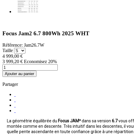
Focus Jam2 6.7 800Wh 2025 WHT
Référence:
Jam26.7W
Taille
4 999,00 €
3 999,20 €
Economisez 20%
Ajouter au panier
Partager
La géométrie équilibrée du
Focus JAM²
dans sa version
6.7
vous offr
montée comme en descente. Très intuitif dans les descentes, il vou
quelle pente ascendante en toute confiance grâce à une répartition 