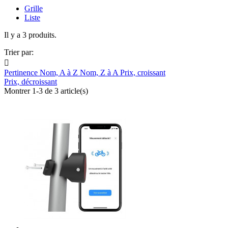
Grille
Liste
Il y a 3 produits.
Trier par:

Pertinence
Nom, A à Z
Nom, Z à A
Prix, croissant
Prix, décroissant
Montrer 1-3 de 3 article(s)