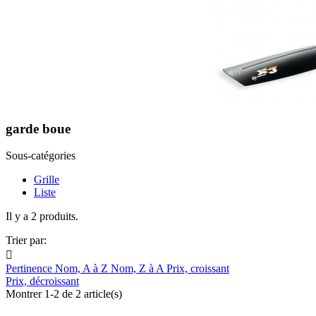
garde boue
Sous-catégories
Grille
Liste
Il y a 2 produits.
Trier par:

Pertinence
Nom, A à Z
Nom, Z à A
Prix, croissant
Prix, décroissant
Montrer 1-2 de 2 article(s)