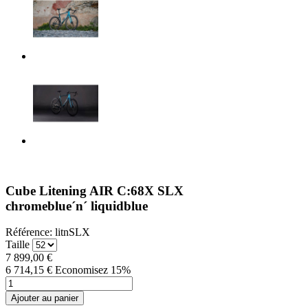
Cube Litening AIR C:68X SLX
chromeblue´n´ liquidblue
Référence:
litnSLX
Taille
7 899,00 €
6 714,15 €
Economisez 15%
Ajouter au panier