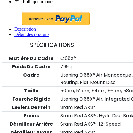
Politique retours
Description
Détail des produits
SPÉCIFICATIONS
Matière Du Cadre
C:68X®
Poids Du Cadre
799g
Cadre
Litening C:68X® Air Monocoque
Routing, Flat Mount Disc
Taille
50cm, 52cm, 54cm, 56cm, 58
Fourche Rigide
Litening C:68X® Air, Integrated
Leviers De Frein
Sram Red AXS™
Freins
Sram Red AXS™, Hydr. Disc Brak
Dérailleur Arrière
Sram Red AXS™, 12-Speed
Dérailleur Avant
Sram Red AXS™