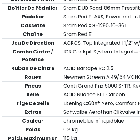
Boîtier De Pédalier
Sram DUB Road, 86mm Pressfit
Pédalier
Sram Red E1 AXS, Powermeter,
Cassette
Sram Red XG-1290, 10-36T
Chaîne
Sram Red E1
Jeu De Direction
ACROS, Top Integrated 1 1/2" w/
Combo Cintre /
ICR Cockpit System, Integrate
Potence
Ruban De Cintre
ACID Bartape RC 2.5
Roues
Newmen Streem A.49/54 VONOA
Pneus
Conti Grand Prix 5000 S-TR, Ke
Selle
ACID Nuance SLT Carbon
Tige De Selle
Litening C:68X® Aero, Comfort 
Extras
Schwalbe Aerothan Clikvalve I
Couleur
chromeblue´n´ liquidblue
Poids
6,8 kg
Poids Maximum En
115 kg