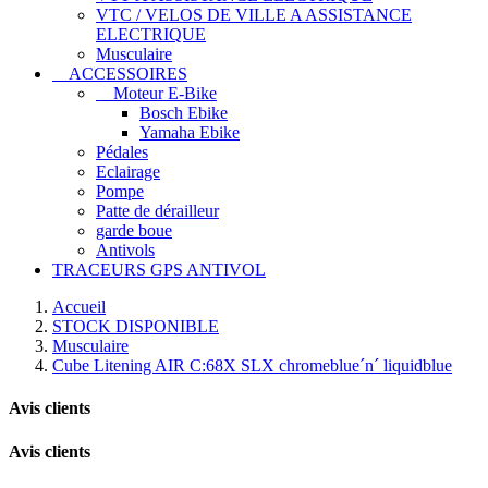
VTC / VELOS DE VILLE A ASSISTANCE
ELECTRIQUE
Musculaire
ACCESSOIRES
Moteur E-Bike
Bosch Ebike
Yamaha Ebike
Pédales
Eclairage
Pompe
Patte de dérailleur
garde boue
Antivols
TRACEURS GPS ANTIVOL
Accueil
STOCK DISPONIBLE
Musculaire
Cube Litening AIR C:68X SLX chromeblue´n´ liquidblue
Avis clients
Avis clients