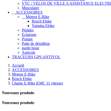
VTC / VELOS DE VILLE A ASSISTANCE ELECTR
Musculaire
ACCESSOIRES
Moteur E-Bike
Bosch Ebike
Yamaha Ebike
Pédales
Eclairage
Pompe
Patte de dérailleur
garde boue
Antivols
TRACEURS GPS ANTIVOL
Accueil
ACCESSOIRES
Moteur E-Bike
Bosch Ebike
Chaine E-Bike KMC 11 vitesses
Nouveaux produits
Nouveaux produits