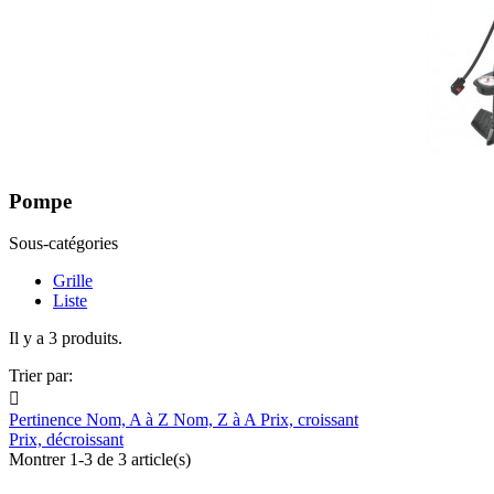
Pompe
Sous-catégories
Grille
Liste
Il y a 3 produits.
Trier par:

Pertinence
Nom, A à Z
Nom, Z à A
Prix, croissant
Prix, décroissant
Montrer 1-3 de 3 article(s)