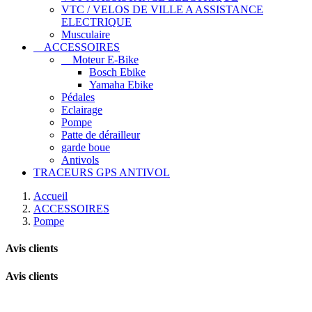
VTC / VELOS DE VILLE A ASSISTANCE
ELECTRIQUE
Musculaire
ACCESSOIRES
Moteur E-Bike
Bosch Ebike
Yamaha Ebike
Pédales
Eclairage
Pompe
Patte de dérailleur
garde boue
Antivols
TRACEURS GPS ANTIVOL
Accueil
ACCESSOIRES
Pompe
Avis clients
Avis clients