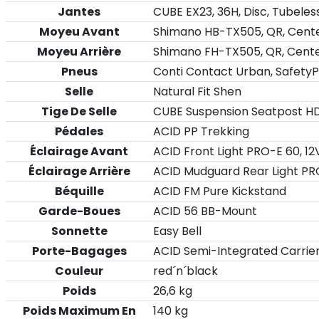
Jantes
CUBE EX23, 36H, Disc, Tubele
Moyeu Avant
Shimano HB-TX505, QR, Cent
Moyeu Arrière
Shimano FH-TX505, QR, Cent
Pneus
Conti Contact Urban, SafetyP
Selle
Natural Fit Shen
Tige De Selle
CUBE Suspension Seatpost H
Pédales
ACID PP Trekking
Éclairage Avant
ACID Front Light PRO-E 60, 12
Éclairage Arrière
ACID Mudguard Rear Light PRO
Béquille
ACID FM Pure Kickstand
Garde-Boues
ACID 56 BB-Mount
Sonnette
Easy Bell
Porte-Bagages
ACID Semi-Integrated Carrier
Couleur
red´n´black
Poids
26,6 kg
Poids Maximum En
140 kg