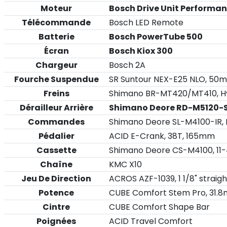
Moteur
Bosch Drive Unit Performa
Télécommande
Bosch LED Remote
Batterie
Bosch PowerTube 500
Écran
Bosch Kiox 300
Chargeur
Bosch 2A
Fourche Suspendue
SR Suntour NEX-E25 NLO, 50m
Freins
Shimano BR-MT420/MT410, Hyd
Dérailleur Arrière
Shimano Deore RD-M5120-S
Commandes
Shimano Deore SL-M4100-IR, D
Pédalier
ACID E-Crank, 38T, 165mm
Cassette
Shimano Deore CS-M4100, 11
Chaîne
KMC X10
Jeu De Direction
ACROS AZF-1039, 1 1/8" straig
Potence
CUBE Comfort Stem Pro, 31.8
Cintre
CUBE Comfort Shape Bar
Poignées
ACID Travel Comfort